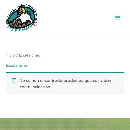
Ir
Men
al
contenido
princ
Inicio
/ Excursiones
Excursiones
No se han encontrado productos que coincidan
con tu selección.