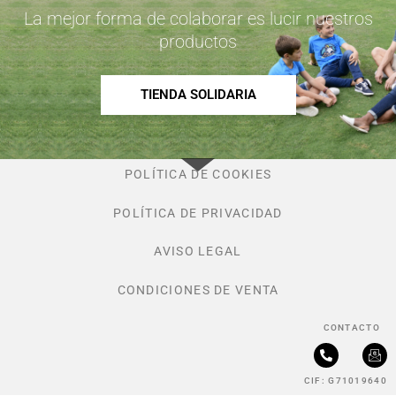
La mejor forma de colaborar es lucir nuestros
productos
TIENDA SOLIDARIA
POLÍTICA DE COOKIES
POLÍTICA DE PRIVACIDAD
AVISO LEGAL
CONDICIONES DE VENTA
CONTACTO
P
I
h
c
CIF: G71019640
o
o