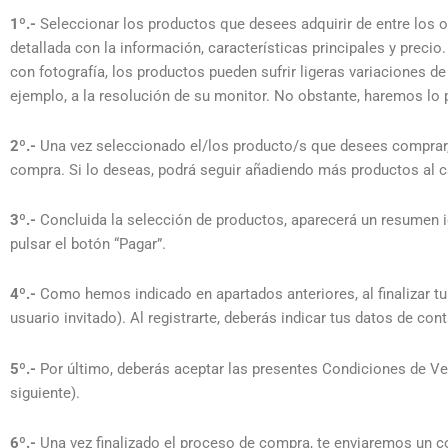
1º.-
Seleccionar los productos que desees adquirir de entre los 
detallada con la información, características principales y prec
con fotografía, los productos pueden sufrir ligeras variaciones de
ejemplo, a la resolución de su monitor. No obstante, haremos lo p
2º.-
Una vez seleccionado el/los producto/s que desees comprar, de
compra. Si lo deseas, podrá seguir añadiendo más productos al ca
3º.-
Concluida la selección de productos, aparecerá un resumen id
pulsar el botón “Pagar”.
4º.-
Como hemos indicado en apartados anteriores, al finalizar tu
usuario invitado). Al registrarte, deberás indicar tus datos de co
5º.-
Por último, deberás aceptar las presentes Condiciones de Ven
siguiente).
6º.-
Una vez finalizado el proceso de compra, te enviaremos un co