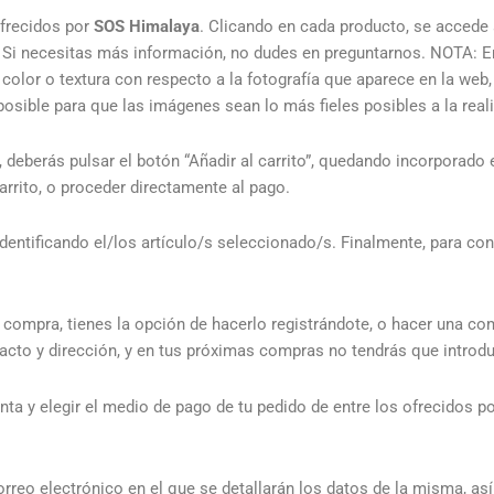
ofrecidos por
SOS Himalaya
. Clicando en cada producto, se accede 
io. Si necesitas más información, no dudes en preguntarnos. NOTA: E
 color o textura con respecto a la fotografía que aparece en la web,
osible para que las imágenes sean lo más fieles posibles a la real
berás pulsar el botón “Añadir al carrito”, quedando incorporado el
rrito, o proceder directamente al pago.
entificando el/los artículo/s seleccionado/s. Finalmente, para con
 compra, tienes la opción de hacerlo registrándote, o hacer una co
ntacto y dirección, y en tus próximas compras no tendrás que introd
ta y elegir el medio de pago de tu pedido de entre los ofrecidos p
rreo electrónico en el que se detallarán los datos de la misma, as