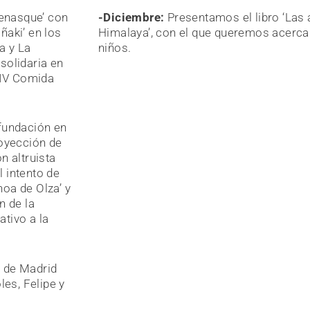
Benasque’ con
-Diciembre:
Presentamos el libro ‘Las 
aki’ en los
Himalaya’, con el que queremos acercar 
a y La
niños.
solidaria en
‘IV Comida
fundación en
royección de
n altruista
l intento de
oa de Olza’ y
n de la
ativo a la
 de Madrid
les, Felipe y