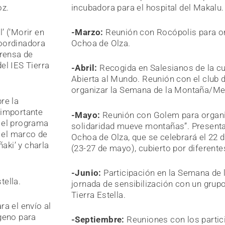
oz.
incubadora para el hospital del Makalu.
l’ (‘Morir en
-Marzo:
Reunión con Rocópolis para or
coordinadora
Ochoa de Olza.
prensa de
el IES Tierra
-Abril:
Recogida en Salesianos de la c
Abierta al Mundo. Reunión con el club 
organizar la Semana de la Montaña/Me
re la
 importante
-Mayo:
Reunión con Golem para organiz
n el programa
solidaridad mueve montañas”. Presentac
n el marco de
Ochoa de Olza, que se celebrará el 22 d
aki’ y charla
(23-27 de mayo), cubierto por diferen
-Junio:
Participación en la Semana de l
tella.
jornada de sensibilización con un grupo
Tierra Estella.
a el envío al
geno para
-Septiembre:
Reuniones con los partic