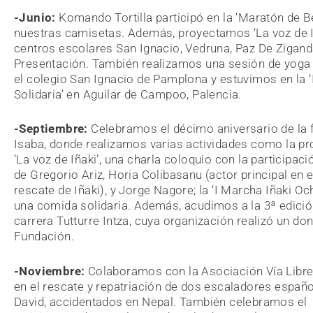
-Junio:
Komando Tortilla participó en la ‘Maratón de 
nuestras camisetas. Además, proyectamos ‘La voz de Iñ
centros escolares
San Ignacio, Vedruna, Paz De Zigand
Presentación. También realizamos una sesión de yoga 
el colegio San Ignacio de Pamplona y estuvimos en la 
Solidaria’ en Aguilar de Campoo, Palencia.
-Septiembre:
Celebramos el décimo aniversario de la 
Isaba, donde realizamos varias actividades como la p
‘La voz de Iñaki’, una charla coloquio
con la participació
de Gregorio Ariz, Horia Colibasanu (actor principal en e
rescate de Iñaki), y Jorge Nagore; la ‘
I Marcha Iñaki Och
una comida solidaria. Además, a
cudimos a la 3ª edició
carrera Tutturre Intza, cuya organización realizó un don
Fundación.
-Noviembre:
Colaboramos con la Asociación Vía Libre
en el rescate y repatriación de dos escaladores españo
David, accidentados en Nepal. También celebramos el