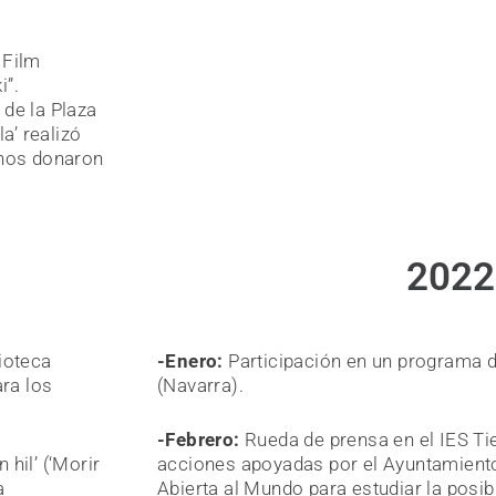
 Film
i”.
de la Plaza
a’ realizó
 nos donaron
2022
ioteca
-Enero:
Participación en un programa d
ara los
(Navarra).
-Febrero:
Rueda de prensa en el IES Tie
 hil’ (‘Morir
acciones apoyadas por el Ayuntamient
a
Abierta al Mundo para estudiar la posib