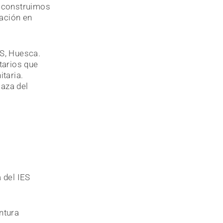
reconstruimos
zación en
OS, Huesca.
tarios que
taria.
laza del
 del IES
ntura