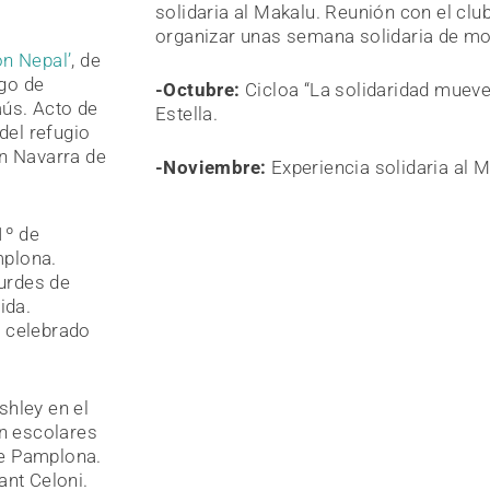
solidaria al Makalu. Reunión con el clu
organizar unas semana solidaria de m
on Nepal’
, de
rgo de
-Octubre:
Cicloa “La solidaridad mueve
aús. Acto de
Estella
.
del refugio
ón Navarra de
-Noviembre:
Experiencia solidaria al 
1º de
mplona.
ourdes de
ida.
a celebrado
shley en el
on escolares
de Pamplona.
ant Celoni.