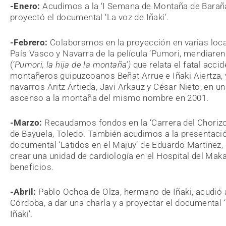
-Enero:
Acudimos a la ‘I Semana de Montaña de Baraña
proyectó el documental ‘La voz de Iñaki’
.
-Febrero:
Colaboramos en la proyección en varias loca
País Vasco y Navarra de la película ‘Pumori, mendiaren
(
‘Pumori, la hija de la montaña’)
que relata el fatal accid
montañeros guipuzcoanos
Beñat Arrue e Iñaki Aiertza, 
navarros Aritz Artieda, Javi Arkauz y César Nieto, en un
ascenso a la montaña del mismo nombre en 2001.
-Marzo:
Recaudamos fondos en la ‘Carrera del Chorizo’
de Bayuela, Toledo
.
También acudimos a la presentació
documental ‘Latidos en el Majuy’ de Eduardo Martinez,
crear una unidad de cardiología en el Hospital del Mak
beneficios.
-Abril:
Pablo Ochoa de Olza, hermano de Iñaki, acudió 
Córdoba, a dar una charla y a proyectar el documental 
Iñaki’.