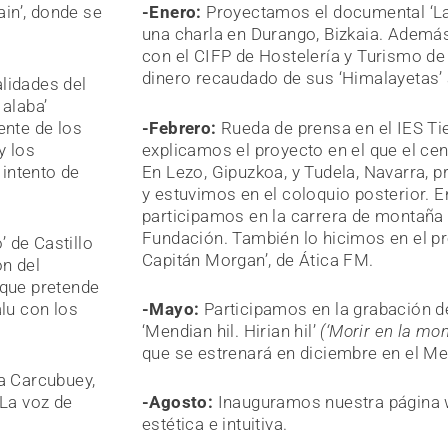
in’, donde se
-Enero:
Proyectamos el documental ‘La
una charla en Durango, Bizkaia
. Además
con el CIFP de Hostelería y Turismo de
dinero recaudado de sus ‘Himalayetas’ 
lidades del
 alaba’
ente de los
-Febrero:
Rueda de prensa en el IES Tie
y los
explicamos el proyecto en el que el ce
 intento de
En Lezo, Gipuzkoa, y Tudela, Navarra, p
y estuvimos en el coloquio posterior. En
participamos en la carrera de montaña 
Fundación. También lo hicimos en el pr
 de Castillo
Capitán Morgan’, de Ática FM.
n del
 que pretende
alu con los
-Mayo:
Participamos en la grabación d
‘Mendian hil. Hirian hil’
(‘Morir en la mon
que se estrenará en diciembre en el Men
a Carcubuey,
‘La voz de
-Agosto:
Inauguramos nuestra página
estética e intuitiva.