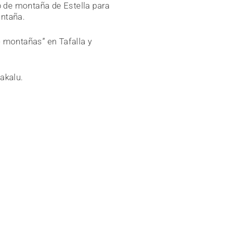
b de montaña de Estella para
ontaña
.
 montañas” en Tafalla y
Makalu
.