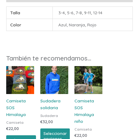
Talla
3-4, 5-6, 7-8, 9-11, 12-14
Color
Azul, Naranja, Rojo
También te recomendamos…
Este
Este
Este
producto
producto
producto
tiene
tiene
tiene
múltiples
múltiples
múltiples
variantes.
variantes.
variantes.
Camiseta
Sudadera
Camiseta
Las
Las
Las
SOS
solidaria
SOS
opciones
opciones
opciones
Himalaya
Himalaya
Sudadera
se
se
se
niño
€
32,00
Camiseta
pueden
pueden
pueden
€
22,00
Camiseta
elegir
elegir
elegir
Seleccionar
€
22,00
en
en
en
opciones