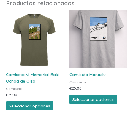
Productos relacionados
Este
Este
producto
product
tiene
tiene
múltiples
múltiple
variantes.
variante
Las
Las
opciones
opcione
se
se
pueden
pueden
elegir
elegir
Camiseta VI Memorial Iñaki
Camiseta Manaslu
en
en
Ochoa de Olza
Camiseta
la
la
€
25,00
Camiseta
página
página
€
15,00
de
de
Seleccionar opciones
producto
product
Seleccionar opciones