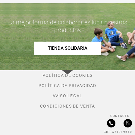
La mejor forma de colaborar es lucir nuestros
productos
TIENDA SOLIDARIA
POLÍTICA DE COOKIES
POLÍTICA DE PRIVACIDAD
AVISO LEGAL
CONDICIONES DE VENTA
CONTACTO
P
I
h
c
CIF: G71019640
o
o