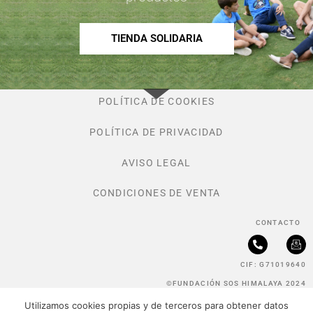
TIENDA SOLIDARIA
POLÍTICA DE COOKIES
POLÍTICA DE PRIVACIDAD
AVISO LEGAL
CONDICIONES DE VENTA
CONTACTO
P
I
h
c
CIF: G71019640
o
o
n
n
©FUNDACIÓN SOS HIMALAYA 2024
e
-
-
e
Utilizamos cookies propias y de terceros para obtener datos
a
m