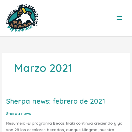
Ir
Men
al
contenido
princ
Marzo 2021
Sherpa news: febrero de 2021
Sherpa
news:
febrero
Sherpa news
de
Resumen: -El programa Becas Iñaki continúa creciendo y ya
2021
son 28 los escolares becados, aunque Mingma, nuestro