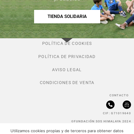
TIENDA SOLIDARIA
POLÍTICA DE COOKIES
POLÍTICA DE PRIVACIDAD
AVISO LEGAL
CONDICIONES DE VENTA
CONTACTO
P
I
h
c
CIF: G71019640
o
o
n
n
©FUNDACIÓN SOS HIMALAYA 2024
e
-
-
e
Utilizamos cookies propias y de terceros para obtener datos
a
m