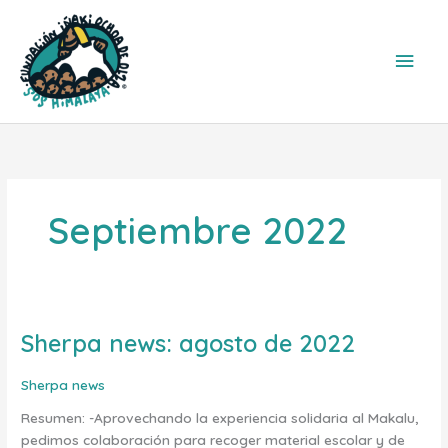
Ir
Men
al
contenido
princ
Septiembre 2022
Sherpa news: agosto de 2022
Sherpa
news:
agosto
Sherpa news
de
Resumen: -Aprovechando la experiencia solidaria al Makalu,
2022
pedimos colaboración para recoger material escolar y de