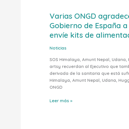
y
Varias
la
Varias ONGD agradecen
ONGD
camaradería
agradecen
que
Gobierno de España a
la
transmitía”
envíe kits de alimenta
ayuda
sanitaria
Noticias
del
Gobierno
SOS Himalaya, Amunt Nepal, Udana, Hu
de
artsy recuerdan al Ejecutivo que tambi
España
derivada de la sanitaria que está suf
a
Himalaya, Amunt Nepal, Udana, Huggin
Nepal
ONGD
pero
lamentan
Leer más »
que
no
envíe
kits