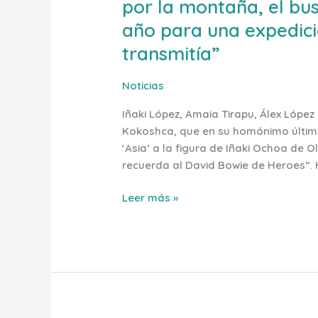
por la montaña, el bus
con
año para una expedici
Iñaki:
por
transmitía”
su
pasión
Noticias
por
Iñaki López, Amaia Tirapu, Álex López
la
Kokoshca, que en su homónimo último
montaña,
‘Asia’ a la figura de Iñaki Ochoa de
el
recuerda al David Bowie de Heroes”. 
buscar
financiación
Leer más »
el
resto
del
año
para
una
expedición,