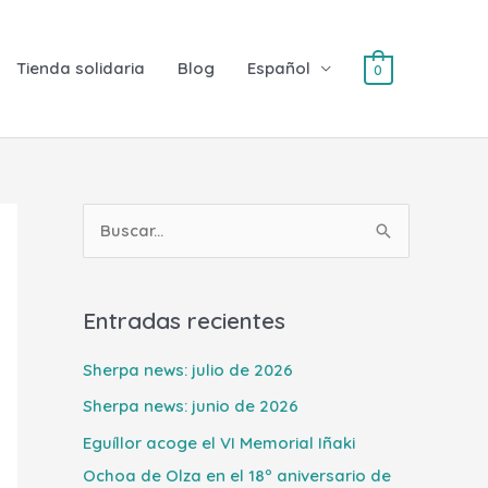
Tienda solidaria
Blog
Español
0
B
u
s
Entradas recientes
c
a
Sherpa news: julio de 2026
r
Sherpa news: junio de 2026
p
Eguíllor acoge el VI Memorial Iñaki
o
Ochoa de Olza en el 18º aniversario de