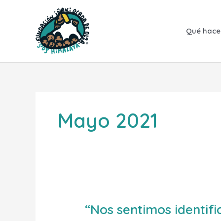
Ir
al
contenido
Qué hac
Mayo 2021
“Nos
“Nos sentimos identifi
sentimos
identificados