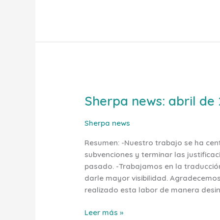
y
abren
una
recaudación
de
fondos
para
Sherpa
ayudar
Sherpa news: abril de
news:
a
abril
mitigar
de
los
Sherpa news
2021
efectos
Resumen: -Nuestro trabajo se ha cent
de
subvenciones y terminar las justific
la
pasado. -Trabajamos en la traducción 
crisis
darle mayor visibilidad. Agradecemos
realizado esta labor de manera desi
Leer más »