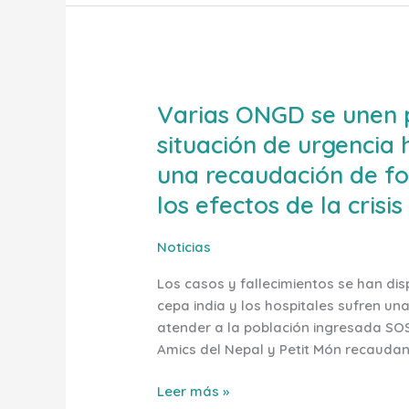
de
alimentación
Varias
Varias ONGD se unen pa
ONGD
se
situación de urgencia
unen
una recaudación de fo
para
dar
los efectos de la crisis
visibilidad
a
Noticias
la
Los casos y fallecimientos se han disp
situación
cepa india y los hospitales sufren una 
de
atender a la población ingresada S
urgencia
Amics del Nepal y Petit Món recaudan
humanitaria
de
Leer más »
Nepal