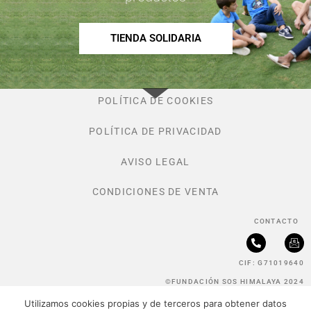
TIENDA SOLIDARIA
POLÍTICA DE COOKIES
POLÍTICA DE PRIVACIDAD
AVISO LEGAL
CONDICIONES DE VENTA
CONTACTO
P
I
h
c
CIF: G71019640
o
o
n
n
©FUNDACIÓN SOS HIMALAYA 2024
e
-
-
e
Utilizamos cookies propias y de terceros para obtener datos
a
m