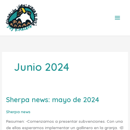
Ir
Men
al
contenido
princ
Junio 2024
Sherpa news: mayo de 2024
Sherpa
news:
mayo
Sherpa news
de
Resumen: -Comenzamos a presentar subvenciones. Con una
2024
de ellas esperamos implementar un gallinero en la granja. -El