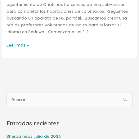
ayuntamiento de Oñati nos ha concedido una subvención
para completar las habitaciones de voluntarios. -Seguimos
buscando un aparato de RX portátil. -Buscamos crear una
red de profesores voluntarios de inglés para reforzar el
idioma en Seduwa. -Comenzamos el […]
Leer más »
B
u
s
Entradas recientes
c
a
Sherpa news: julio de 2026