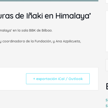
uras de Iñaki en Himalaya’
malaya’ en la sala BBK de Bilbao.
y coordinadora de la Fundación, y Ana Azpilicueta,
B
p
+ exportación iCal / Outlook
S
S