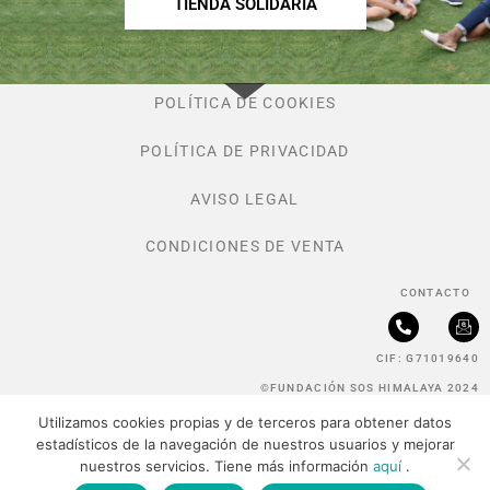
TIENDA SOLIDARIA
POLÍTICA DE COOKIES
POLÍTICA DE PRIVACIDAD
AVISO LEGAL
CONDICIONES DE VENTA
CONTACTO
P
I
h
c
CIF: G71019640
o
o
n
n
©FUNDACIÓN SOS HIMALAYA 2024
e
-
-
e
Utilizamos cookies propias y de terceros para obtener datos
a
m
l
a
estadísticos de la navegación de nuestros usuarios y mejorar
t
i
nuestros servicios. Tiene más información
aquí
.
l
SOS HIMALAYA ES MIEMBRO DE: