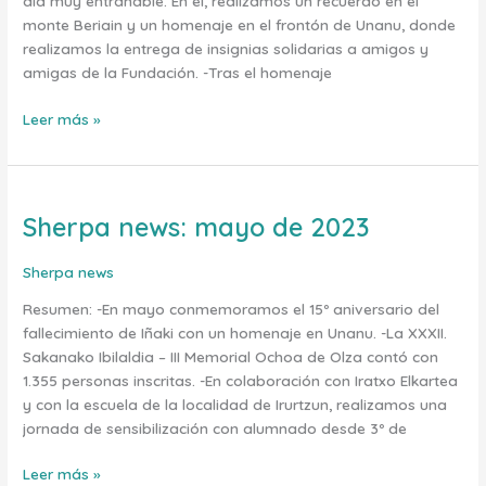
día muy entrañable. En él, realizamos un recuerdo en el
monte Beriain y un homenaje en el frontón de Unanu, donde
realizamos la entrega de insignias solidarias a amigos y
amigas de la Fundación. -Tras el homenaje
Leer más »
Sherpa news: mayo de 2023
Sherpa
news:
mayo
Sherpa news
de
Resumen: -En mayo conmemoramos el 15º aniversario del
2023
fallecimiento de Iñaki con un homenaje en Unanu. -La XXXII.
Sakanako Ibilaldia – III Memorial Ochoa de Olza contó con
1.355 personas inscritas. -En colaboración con Iratxo Elkartea
y con la escuela de la localidad de Irurtzun, realizamos una
jornada de sensibilización con alumnado desde 3º de
Leer más »