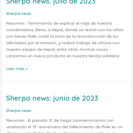
Sherpa news: julio de 2023
news:
julio
Sherpa news
de
Resumen: -Terminamos de explicar el viaje de nuestra
2023
coordinadora, Elena, a Nepal, donde se reunió con los niños
con becas Iñaki, visitó la zona de la reconstrucción de los
afectados por el monzón, y realizó trabajo de oficina con
nuestro equipo de Nepal, entre otras muchas cosas. -
Lanzamos un nuevo producto en nuestra tienda solidaria:
Leer más »
Sherpa news: junio de 2023
Sherpa
news:
junio
Sherpa news
de
Resumen: -El pasado 21 de mayo conmemoramos con
2023
antelación el 15º aniversario del fallecimiento de Iñaki en un