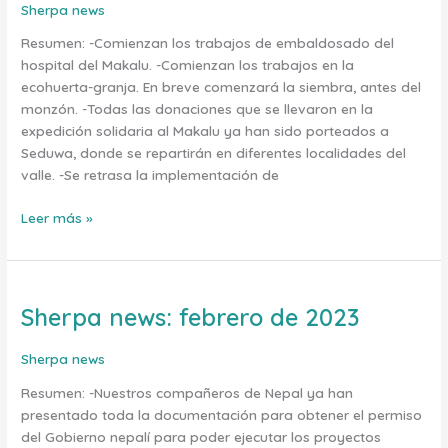
marzo
Sherpa news
de
Resumen: -Comienzan los trabajos de embaldosado del
2023
hospital del Makalu. -Comienzan los trabajos en la
ecohuerta-granja. En breve comenzará la siembra, antes del
monzón. -Todas las donaciones que se llevaron en la
expedición solidaria al Makalu ya han sido porteados a
Seduwa, donde se repartirán en diferentes localidades del
valle. -Se retrasa la implementación de
Leer más »
Sherpa news: febrero de 2023
Sherpa
news:
febrero
Sherpa news
de
Resumen: -Nuestros compañeros de Nepal ya han
2023
presentado toda la documentación para obtener el permiso
del Gobierno nepalí para poder ejecutar los proyectos