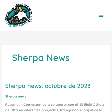
Ir
Men
al
contenido
princ
Sherpa News
Sherpa news: octubre de 2023
Sherpa
news:
octubre
Sherpa news
de
Resumen: -Comenzamos a colaborar con el IES Iñaki Ochoa
2023
de Olza en diferentes proyectos, trabajando el papel de la