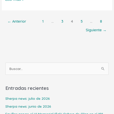
←
Anterior
1
…
3
4
5
…
8
Siguiente
→
B
u
s
Entradas recientes
c
a
Sherpa news: julio de 2026
r
Sherpa news: junio de 2026
p
Eguíllor acoge el VI Memorial Iñaki Ochoa de Olza en el 18º