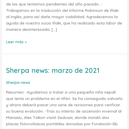
de las que teníamos pendientes del año pasado. -
Trabajamos en la traducción del Informe Robinson de Iñaki
al inglés, para así darle mayor visibilidad. Agradecemos la
ayuda de nuestro socio Iñaki, que ha realizado esta labor de
manera desinteresada. […]
Leer más »
Sherpa news: marzo de 2021
Sherpa
news:
marzo
Sherpa news
de
Resumen: -Ayudamos a tratar a una pequeña niña nepalí
2021
que tenía un problema en el riñón. Se ha conseguido salvarlo
y ahora deberá pasar una serie de revisiones para verificar
su buena evolución. -Tras su intento de ascensión invernal al
Manaslu, Alex Txikon visitó Seduwa, donde instaló dos
placas fotovoltaicas portátiles donadas por Fundación Eki.