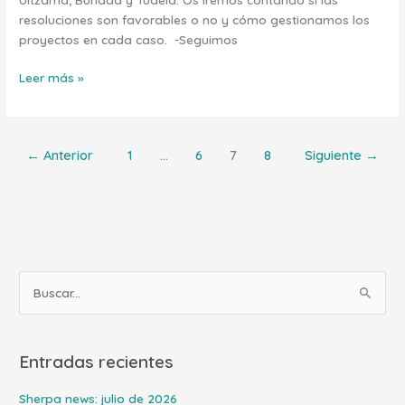
resoluciones son favorables o no y cómo gestionamos los
proyectos en cada caso. -Seguimos
Leer más »
←
Anterior
1
…
6
7
8
Siguiente
→
B
u
s
Entradas recientes
c
a
Sherpa news: julio de 2026