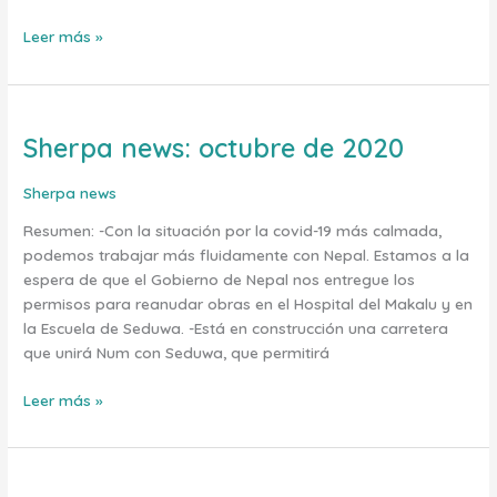
Leer más »
Sherpa news: octubre de 2020
Sherpa
news:
octubre
Sherpa news
de
Resumen: -Con la situación por la covid-19 más calmada,
2020
podemos trabajar más fluidamente con Nepal. Estamos a la
espera de que el Gobierno de Nepal nos entregue los
permisos para reanudar obras en el Hospital del Makalu y en
la Escuela de Seduwa. -Está en construcción una carretera
que unirá Num con Seduwa, que permitirá
Leer más »