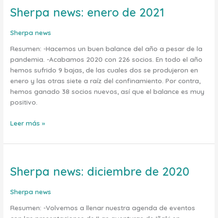
Sherpa news: enero de 2021
Sherpa
news:
enero
Sherpa news
de
Resumen: -Hacemos un buen balance del año a pesar de la
2021
pandemia. -Acabamos 2020 con 226 socios. En todo el año
hemos sufrido 9 bajas, de las cuales dos se produjeron en
enero y las otras siete a raíz del confinamiento. Por contra,
hemos ganado 38 socios nuevos, así que el balance es muy
positivo.
Leer más »
Sherpa news: diciembre de 2020
Sherpa
news:
diciembre
Sherpa news
de
Resumen: -Volvemos a llenar nuestra agenda de eventos
2020