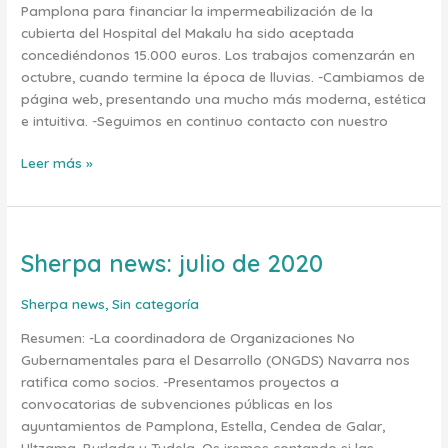
Pamplona para financiar la impermeabilización de la
cubierta del Hospital del Makalu ha sido aceptada
concediéndonos 15.000 euros. Los trabajos comenzarán en
octubre, cuando termine la época de lluvias. -Cambiamos de
página web, presentando una mucho más moderna, estética
e intuitiva. -Seguimos en continuo contacto con nuestro
Leer más »
Sherpa news: julio de 2020
Sherpa
news:
julio
Sherpa news
,
Sin categoría
de
Resumen: -La coordinadora de Organizaciones No
2020
Gubernamentales para el Desarrollo (ONGDS) Navarra nos
ratifica como socios. -Presentamos proyectos a
convocatorias de subvenciones públicas en los
ayuntamientos de Pamplona, Estella, Cendea de Galar,
Ultzama, Burlada y Tudela. Os iremos contando si las