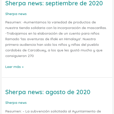
Sherpa news: septiembre de 2020
Sherpa
news:
septiembre
Sherpa news
de
Resumen: -Aumentamos la variedad de productos de
2020
nuestra tienda solidaria con la incorporación de mascarillas.
-Trabajamos en la elaboración de un cuento para niños
llamado ‘las aventuras de Iñaki en Himalaya’. Nuestra
primera audiencia han sido los niños y niñas del pueblo
cordobés de Carcabuey, a los que les gustó mucho y que
consiguieron 270
Leer más »
Sherpa news: agosto de 2020
Sherpa
news:
agosto
Sherpa news
de
Resumen: – La subvención solicitada al Ayuntamiento de
2020