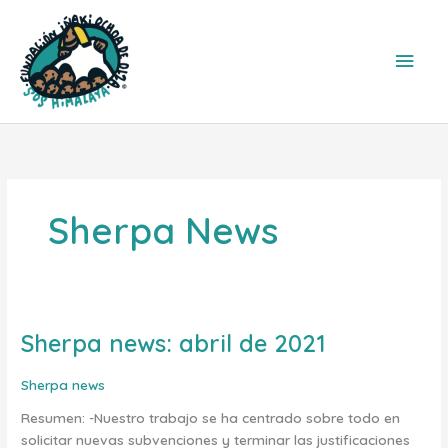
Ir
Men
al
contenido
princ
Sherpa News
Sherpa news: abril de 2021
Sherpa
news:
abril
Sherpa news
de
Resumen: -Nuestro trabajo se ha centrado sobre todo en
2021
solicitar nuevas subvenciones y terminar las justificaciones