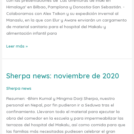
con las presentaciones de ‘Las aventuras de Iñaki en
Himalaya’ en Bilbao, Pamplona y Donostia-San Sebastián. -
Colaboramos con Alex Txikon y su expedición invernal al
Manaslu, en la que con Elur y Aware enviarán un cargamento
de material sanitario para el hospital del Makalu y
alimentación infantil para
Leer más »
Sherpa news: noviembre de 2020
Sherpa
news:
noviembre
Sherpa news
de
Resumen: -Bhim Kumal y Mingma Dorji Sherpa, nuestro
2020
personal en Nepal, por fin pudieron ir a Seduwa tras el
confinamiento. Llevaron todo el material para ejecutar la
obra del comedor en la escuela y para impermeabilizar las
terrazas del hospital del Makalu, así como comida para que
las familias más necesitadas pudiesen celebrar el gran