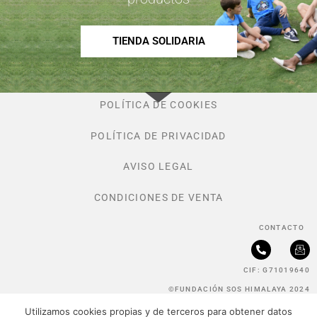
TIENDA SOLIDARIA
POLÍTICA DE COOKIES
POLÍTICA DE PRIVACIDAD
AVISO LEGAL
CONDICIONES DE VENTA
CONTACTO
P
I
h
c
CIF: G71019640
o
o
n
n
©FUNDACIÓN SOS HIMALAYA 2024
e
-
-
e
Utilizamos cookies propias y de terceros para obtener datos
a
m